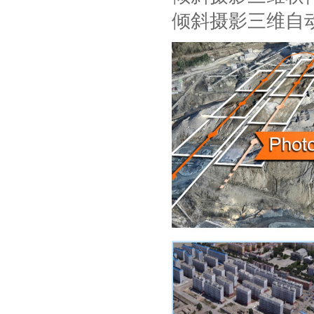
倾斜摄影三维自