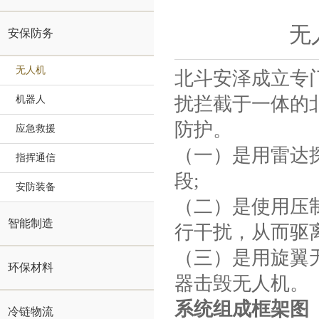
无
安保防务
无人机
北斗安泽成立专
扰拦截于一体的
机器人
防护。
应急救援
（一）是用雷达
指挥通信
段;
安防装备
（二）是使用压
智能制造
行干扰，从而驱
（三）是用旋翼
环保材料
器击毁无人机。
系统组成框架图
冷链物流