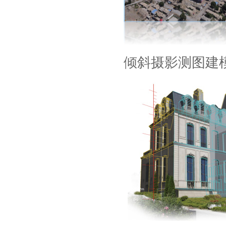
倾斜摄影测图建